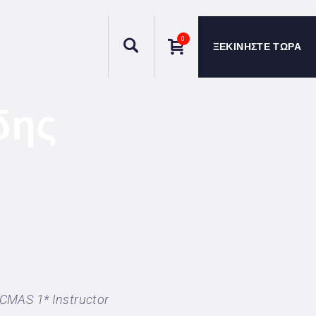
0
ΞΕΚΙΝΗΣΤΕ ΤΩΡΑ
δης
– CMAS 1* Instructor