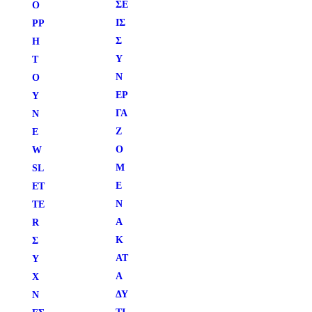
ΣΕ
Ο
ΙΣ
ΡΡ
Σ
Η
Υ
Τ
Ν
Ο
ΕΡ
Υ
ΓΑ
N
Ζ
E
Ό
W
Μ
SL
Ε
ET
Ν
TE
Α
R
Κ
Σ
ΑΤ
Υ
Α
Χ
ΔΥ
Ν