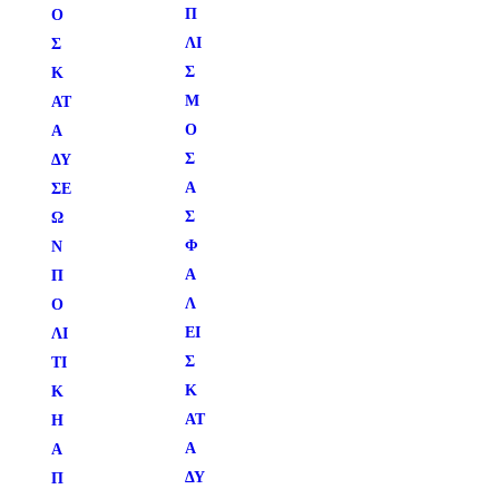
Π
Ο
ΛΙ
Σ
Σ
Κ
Μ
ΑΤ
Ό
Α
Σ
ΔΎ
Α
ΣΕ
Σ
Ω
Φ
Ν
Α
Π
Λ
Ο
ΕΊ
ΛΙ
Σ
ΤΙ
Κ
Κ
ΑΤ
Η
Α
Α
ΔΎ
Π