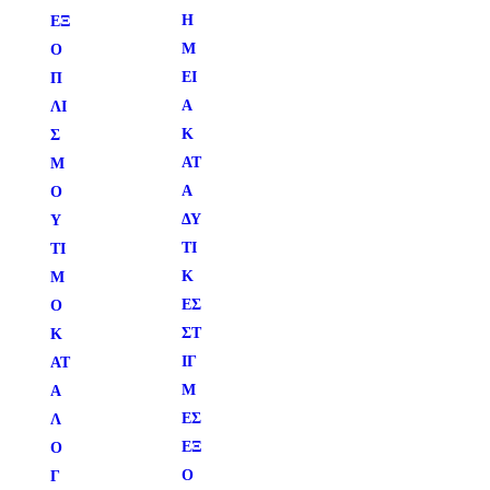
Η
ΕΞ
Μ
Ο
ΕΊ
Π
Α
ΛΙ
Κ
Σ
ΑΤ
Μ
Α
Ο
ΔΥ
Ύ
ΤΙ
ΤΙ
Κ
Μ
ΈΣ
O
ΣΤ
Κ
ΙΓ
ΑΤ
Μ
Ά
ΈΣ
Λ
ΕΞ
Ο
Ο
Γ