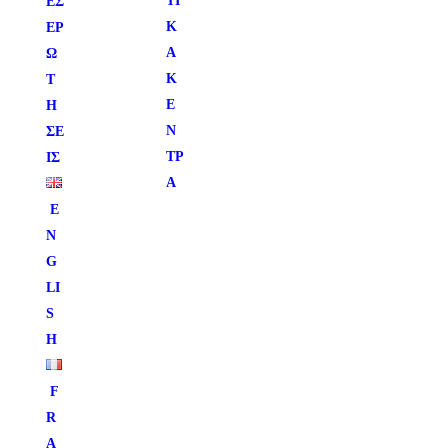
ΤΙ
ΕΣ
Κ
ΕΡ
Ά
Ω
Κ
Τ
Έ
Η
Ν
ΣΕ
ΤΡ
ΙΣ
Α
E
N
G
LI
S
H
F
R
A