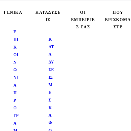
ΓΕΝΙΚΑ
ΚΑΤΑΔΥΣΕ
ΟΙ
ΠΟΥ
ΙΣ
ΕΜΠΕΙΡΙΕ
ΒΡΙΣΚΟΜΑ
Σ ΣΑΣ
ΣΤΕ
Ε
Κ
ΠΙ
ΑΤ
Κ
Α
ΟΙ
ΔΎ
Ν
ΣΕ
Ω
ΙΣ
ΝΙ
Μ
Α
Ε
Π
Σ
Ρ
Κ
Ο
Ά
ΓΡ
Φ
Α
Ο
Μ