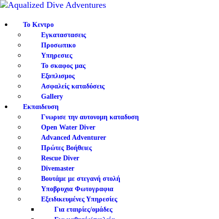
ΤΟ ΚΕΝΤΡΟ
Το Κεντρο
ΕΚΠΑΙΔΕΥΣΗ
Εγκαταστασεις
Προσωπικο
Υπηρεσιες
ΤΑ ΝΕΑ ΜΑΣ
Το σκαφος μας
Εξοπλισμος
Ασφαλείς καταδύσεις
ΠΛΗΡΟΦΟΡΙΕΣ
Gallery
Εκπαιδευση
ΕΠΙΚΟΙΝΩΝΙΑ
Γνωρισε την αυτονομη καταδυση
Open Water Diver
Advanced Adventurer
Πρώτες Βοήθειες
Rescue Diver
Divemaster
Βουτάμε με στεγανή στολή
Υποβρυχια Φωτογραφια
Εξειδικευμένες Υπηρεσίες
Για εταιρίες/ομάδες