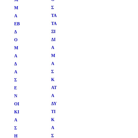
Σ
Μ
ΤΑ
Α
ΤΑ
ΕΒ
ΞΊ
Δ
ΔΙ
Ο
Α
Μ
Μ
Α
Α
Δ
Σ
Α
Κ
Σ
ΑΤ
Ε
Α
Ν
ΔΥ
ΟΙ
ΤΙ
ΚΊ
Κ
Α
Ά
Σ
Σ
Η