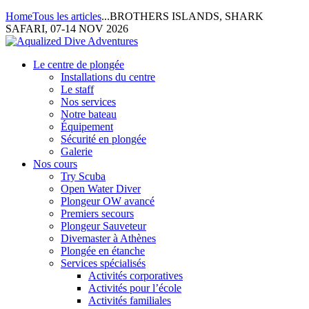
Home
Tous les articles
...
BROTHERS ISLANDS, SHARK
SAFARI, 07-14 NOV 2026
Le centre de plongée
Installations du centre
Le staff
Nos services
Notre bateau
Équipement
Sécurité en plongée
Galerie
Nos cours
Try Scuba
Open Water Diver
Plongeur OW avancé
Premiers secours
Plongeur Sauveteur
Divemaster à Athènes
Plongée en étanche
Services spécialisés
Activités corporatives
Activités pour l’école
Activités familiales