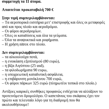
συμμετοχή
τα 11 άτομα.
Απαιτείται προκαταβολή 700 €
Στην τιμή συμπεριλαμβάνονται:
– Tα αεροπορικά εισιτήρια μετ’ επιστροφής και όλες οι μεταφορές
από και προς πλοίο και αεροδρόμιο.
– Οι φόροι αεροδρομίων.
– Όλες οι καταδύσεις και όλα τα γεύματα.
– Όλα τα αναψυκτικά και ροφήματα.
– Η χρήση nitrox στο πλοίο.
Δεν συμπεριλαμβάνονται:
– τα αλκοολούχα ποτά,
– η ενοικίαση εξοπλισμού (80 ευρώ),
– η βίζα Αιγύπτου (25 usd),
– τα φιλοδωρήματα 90 ευρω,
– η υποχρεωτική καταδυτική ασφάλεια,
– η επιβάρυνση μονόκλινου 700 ευρώ,
– Οι φόροι πάρκων 325 ευρώ (πληρωτέοι τοπικά στο πλοίο.)
Αντίξοες καιρικές συνθήκες προφανώς ενδέχεται να αλλάξουν τo
προτεινόμενο δρομολόγιο. Ο καπετάνιος του σκάφους έχει τον
πρώτο και τελευταίο λόγο για τη διαδρομή που θα
ακολουθήσουμε!