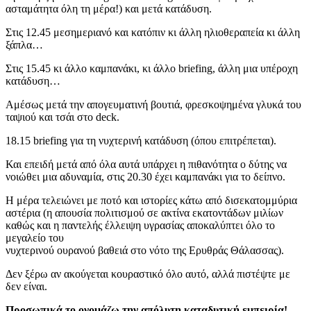
ασταμάτητα όλη τη μέρα!) και μετά κατάδυση.
Στις 12.45 μεσημεριανό και κατόπιν κι άλλη ηλιοθεραπεία κι άλλη
ξάπλα…
Στις 15.45 κι άλλο καμπανάκι, κι άλλο briefing, άλλη μια υπέροχη
κατάδυση…
Αμέσως μετά την απογευματινή βουτιά, φρεσκοψημένα γλυκά του
ταψιού και τσάι στο deck.
18.15 briefing για τη νυχτερινή κατάδυση (όπου επιτρέπεται).
Και επειδή μετά από όλα αυτά υπάρχει η πιθανότητα ο δύτης να
νοιώθει μια αδυναμία, στις 20.30 έχει καμπανάκι για το δείπνο.
Η μέρα τελειώνει με ποτό και ιστορίες κάτω από δισεκατομμύρια
αστέρια (η απουσία πολιτισμού σε ακτίνα εκατοντάδων μιλίων
καθώς και η παντελής έλλειψη υγρασίας αποκαλύπτει όλο το
μεγαλείο του
νυχτερινού ουρανού βαθειά στο νότο της Ερυθράς Θάλασσας).
Δεν ξέρω αν ακούγεται κουραστικό όλο αυτό, αλλά πιστέψτε με
δεν είναι.
Προσωπικά το ονομάζω την απόλυτη καταδυτική εμπειρία!