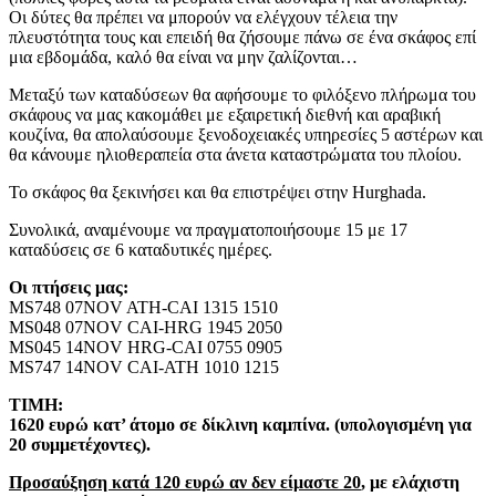
Οι δύτες θα πρέπει να μπορούν να ελέγχουν τέλεια την
πλευστότητα τους και επειδή θα ζήσουμε πάνω σε ένα σκάφος επί
μια εβδομάδα, καλό θα είναι να μην ζαλίζονται…
Μεταξύ των καταδύσεων θα αφήσουμε το φιλόξενο πλήρωμα του
σκάφους να μας κακομάθει με εξαιρετική διεθνή και αραβική
κουζίνα, θα απολαύσουμε ξενοδοχειακές υπηρεσίες 5 αστέρων και
θα κάνουμε ηλιοθεραπεία στα άνετα καταστρώματα του πλοίου.
Το σκάφος θα ξεκινήσει και θα επιστρέψει στην Hurghada.
Συνολικά, αναμένουμε να πραγματοποιήσουμε 15 με 17
καταδύσεις σε 6 καταδυτικές ημέρες.
Οι πτήσεις μας:
MS748 07NOV ATH-CAI 1315 1510
MS048 07NOV CAI-HRG 1945 2050
MS045 14NOV HRG-CAI 0755 0905
MS747 14NOV CAI-ATH 1010 1215
ΤΙΜΗ:
1620 ευρώ κατ’ άτομο σε δίκλινη καμπίνα.
(υπολογισμένη για
20 συμμετέχοντες).
Προσαύξηση κατά 120 ευρώ αν δεν είμαστε 20
, με ελάχιστη