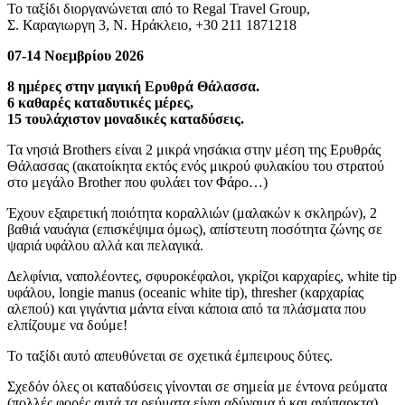
To ταξίδι διοργανώνεται από το Regal Travel Group,
Σ. Καραγιωργη 3, Ν. Ηράκλειο, +30 211 1871218
07-14 Nοεμβρίου 2026
8 ημέρες στην μαγική Ερυθρά Θάλασσα.
6 καθαρές καταδυτικές μέρες,
15 τουλάχιστον μοναδικές καταδύσεις.
Τα νησιά Βrothers είναι 2 μικρά νησάκια στην μέση της Ερυθράς
Θάλασσας (ακατοίκητα εκτός ενός μικρού φυλακίου του στρατού
στο μεγάλο Brother που φυλάει τον Φάρο…)
Έχουν εξαιρετική ποιότητα κοραλλιών (μαλακών κ σκληρών), 2
βαθιά ναυάγια (επισκέψιμα όμως), απίστευτη ποσότητα ζώνης σε
ψαριά υφάλου αλλά και πελαγικά.
Δελφίνια, ναπολέοντες, σφυροκέφαλοι, γκρίζοι καρχαρίες, white tip
υφάλου, longie manus (oceanic white tip), thresher (καρχαρίας
αλεπού) και γιγάντια μάντα είναι κάποια από τα πλάσματα που
ελπίζουμε να δούμε!
Το ταξίδι αυτό απευθύνεται σε σχετικά έμπειρους δύτες.
Σχεδόν όλες οι καταδύσεις γίνονται σε σημεία με έντονα ρεύματα
(πολλές φορές αυτά τα ρεύματα είναι αδύναμα ή και ανύπαρκτα).