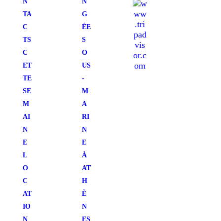
N
N
TA
G
C
ÉE
TS
S
C
O
ET
US
TE
-
SE
M
M
A
AI
RI
N
N
E
E
L
À
O
AT
C
H
AT
È
IO
N
N
ES