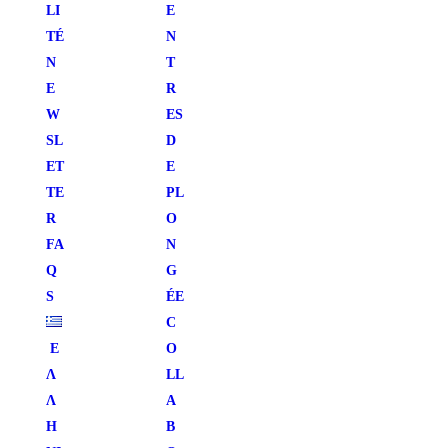
LI
E
TÉ
N
N
T
E
R
W
ES
SL
D
ET
E
TE
PL
R
O
FA
N
Q
G
S
ÉE
C
Ε
O
Λ
LL
Λ
A
Η
B