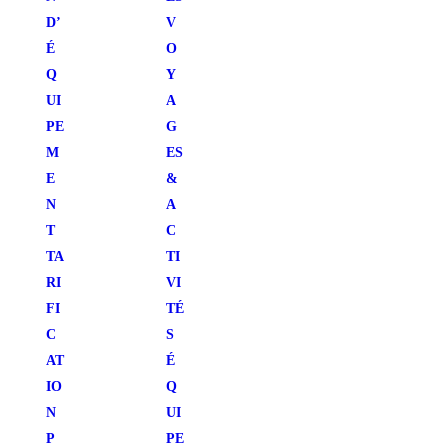
D’
V
É
O
Q
Y
UI
A
PE
G
M
ES
E
&
N
A
T
C
TA
TI
RI
VI
FI
TÉ
C
S
AT
É
IO
Q
N
UI
P
PE