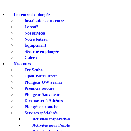
LE CE
Le centre de plongée
PLON
Installations du centre
Le staff
Nos services
NOS 
Notre bateau
Équipement
Sécurité en plongée
NOS 
Galerie
Nos cours
INFO
Try Scuba
Open Water Diver
Plongeur OW avancé
CONT
Premiers secours
Plongeur Sauveteur
Divemaster à Athènes
Plongée en étanche
Services spécialisés
Activités corporatives
Activités pour l’école