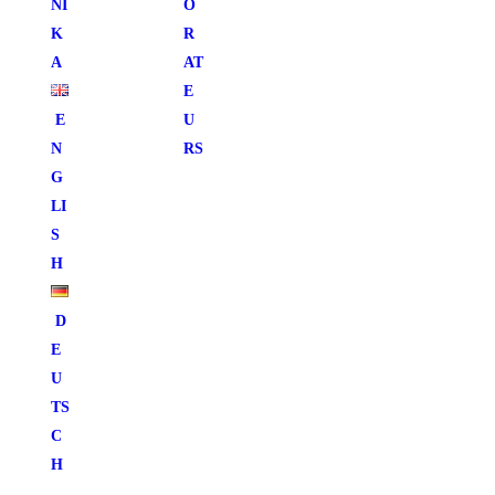
ΝΙ
O
Κ
R
Ά
AT
E
E
U
N
RS
G
LI
S
H
D
E
U
TS
C
H