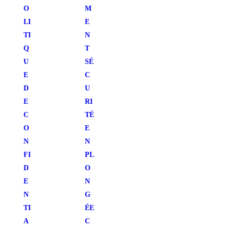
O
M
LI
E
TI
N
Q
T
U
SÉ
E
C
D
U
E
RI
C
TÉ
O
E
N
N
FI
PL
D
O
E
N
N
G
TI
ÉE
A
C