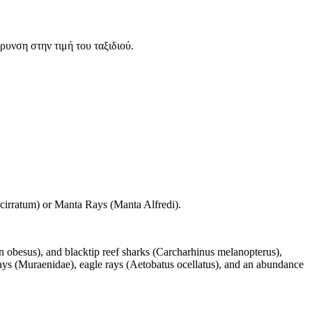
ρυνση στην τιμή του ταξιδιού.
cirratum) or Manta Rays (Manta Alfredi).
n obesus), and blacktip reef sharks (Carcharhinus melanopterus),
orays (Muraenidae), eagle rays (Aetobatus ocellatus), and an abundance