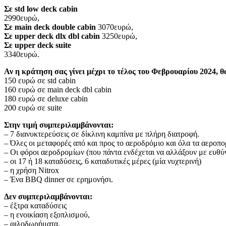
Σε std low deck cabin
2990ευρώ,
Σε main deck double cabin
3070ευρώ,
Σε upper deck dlx dbl cabin
3250ευρώ,
Σε upper deck suite
3340ευρώ.
Αν η κράτηση σας γίνει μέχρι το τέλος του Φεβρουαρίου 2024, 
150 ευρώ σε std cabin
160 ευρώ σε main deck dbl cabin
180 ευρώ σε deluxe cabin
200 ευρώ σε suite
Στην τιμή συμπεριλαμβάνονται:
– 7 διανυκτερεύσεις σε δίκλινη καμπίνα με πλήρη διατροφή.
– Όλες οι μεταφορές από και προς το αεροδρόμιο και όλα τα αεροπορ
– Οι φόροι αεροδρομίων (που πάντα ενδέχεται να αλλάξουν με ευθύ
– οι 17 ή 18 καταδύσεις, 6 καταδυτικές μέρες (μία νυχτερινή)
– η χρήση Nitrox
– Ένα BBQ dinner σε ερημονήσι.
Δεν συμπεριλαμβάνονται:
– έξτρα καταδύσεις
– η ενοικίαση εξοπλισμού,
– φιλοδωρήματα,