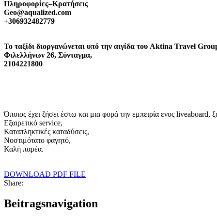
Πληροφορίες
–
Κρατήσεις
Geo
@
aqualized
.
com
+306932482779
To
ταξίδι
διοργανώνεται
υπό
την
αιγίδα
του
Aktina
Travel
Grou
Φιλελλήνων
26,
Σύνταγμα,
2104221800
Όποιος έχει ζήσει έστω και μια φορά την εμπειρία ενος liveaboard, 
Εξαιρετικό service,
Καταπληκτικές καταδύσεις,
Νοστιμότατο φαγητό,
Καλή παρέα.
DOWNLOAD PDF FILE
Share:
Beitragsnavigation