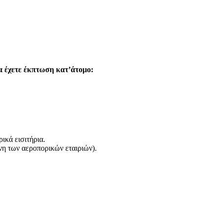
θα έχετε έκπτωση κατ’άτομο:
ικά εισιτήρια.
νη των αεροπορικών εταιριών).