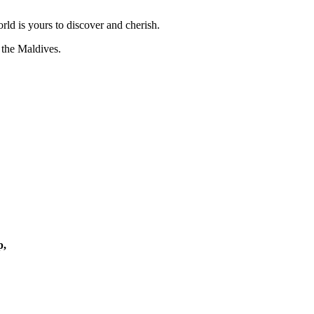
orld is yours to discover and cherish.
 the Maldives.
INITERARY
p
,