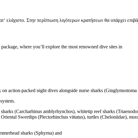
κατ‘ ελάχιστο. Στην περίπτωση λιγότερων κρατήσεων θα υπάρχει επιβά
 package, where you’ll explore the most renowned dive sites in
k on action-packed night dives alongside nurse sharks (Ginglymostoma 
osystem.
ef sharks (Carcharhinus amblyrhynchos), whitetip reef sharks (Triaenodo
 Oriental Sweetlips (Plectorhinchus vittatus), turtles (Cheloniidae), m
 hammerhead sharks (Sphyrna) and