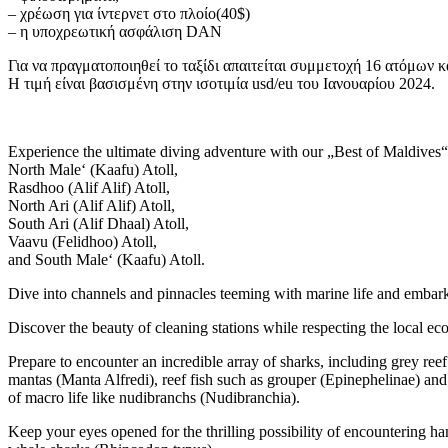
– χρέωση για ίντερνετ στο πλοίο(40$)
– η υποχρεωτική ασφάλιση DAN
Για να πραγματοποιηθεί το ταξίδι απαιτείται συμμετοχή 16 ατόμων 
Η τιμή είναι βασισμένη στην ισοτιμία usd/eu του Ιανουαρίου 2024.
Experience the ultimate diving adventure with our „Best of Maldives“
North Male‘ (Kaafu) Atoll,
Rasdhoo (Alif Alif) Atoll,
North Ari (Alif Alif) Atoll,
South Ari (Alif Dhaal) Atoll,
Vaavu (Felidhoo) Atoll,
and South Male‘ (Kaafu) Atoll.
Dive into channels and pinnacles teeming with marine life and embar
Discover the beauty of cleaning stations while respecting the local ec
Prepare to encounter an incredible array of sharks, including grey re
mantas (Manta Alfredi), reef fish such as grouper (Epinephelinae) and
of macro life like nudibranchs (Nudibranchia).
Keep your eyes opened for the thrilling possibility of encountering