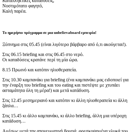
Καταπληκτικές καταδύσεις,
Νοστιμότατο φαγητό,
Καλή παρέα.
Το ημερήσιο πρόγραμμα σε μια unbelievaboard εμπειρία!
Ξύπνημα στις 05.45 (είναι λιγότερο βάρβαρο από ό,τι ακούγεται!).
Στις 06.15 briefing και στις 06.45 στο νερό.
Οι καταδύσεις κρατάνε περί τη μία ώρα.
8.15 Πρωινό και κατόπιν ηλιοθεραπεία.
Στις 10.30 καμπανάκι για briefing (ένα καμπανάκι μας ειδοποιεί για
την έναρξη του briefing και του eating και πιστέψτε με χτυπάει
ασταμάτητα όλη τη μέρα!) και μετά κατάδυση.
Στις 12.45 μεσημεριανό και κατόπιν κι άλλη ηλιοθεραπεία κι άλλη
ξάπλα…
Στις 15.45 κι άλλο καμπανάκι, κι άλλο briefing, άλλη μια υπέροχη
κατάδυση…
Αμέσως μετά την απογευματινή βουτιά, φρεσκοψημένα γλυκά του