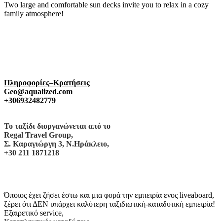
Two large and comfortable sun decks invite you to relax in a cozy
family atmosphere!
Πληροφορίες
–
Κρατήσεις
Geo
@
aqualized
.
com
+306932482779
To
ταξίδι
διοργανώνεται
α
πό
το
Regal Travel Group
,
Σ. Καραγιώργη 3, Ν.Ηράκλειο,
+30 211 1871218
Όποιος έχει ζήσει έστω και μια φορά την εμπειρία ενος liveaboard,
ξέρει ότι ΔΕΝ υπάρχει καλύτερη ταξιδιωτική-καταδυτική εμπειρία!
Εξαιρετικό service,