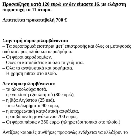
Προσαύξηση κατά 120 ευρώ αν δεν είμαστε 16
, με ελάχιστη
συμμετοχή
τα 11 άτομα.
Απαιτείται προκαταβολή 700 €
Στην τιμή συμπεριλαμβάνονται:
– Tα αεροπορικά εισιτήρια μετ’ επιστροφής και όλες οι μεταφορές
από και προς πλοίο και αεροδρόμιο.
– Οι φόροι αεροδρομίων.
– Όλες οι καταδύσεις και όλα τα γεύματα.
– Όλα τα αναψυκτικά και ροφήματα.
– Η χρήση nitrox στο πλοίο.
Δεν συμπεριλαμβάνονται:
– τα αλκοολούχα ποτά,
– η ενοικίαση εξοπλισμού (80 ευρώ),
– η βίζα Αιγύπτου (25 usd),
– τα φιλοδωρήματα 90 ευρω,
– η υποχρεωτική καταδυτική ασφάλεια,
– η επιβάρυνση μονόκλινου 700 ευρώ,
– Οι φόροι πάρκων 350 ευρώ (πληρωτέοι τοπικά στο πλοίο.)
Αντίξοες καιρικές συνθήκες προφανώς ενδέχεται να αλλάξουν τo