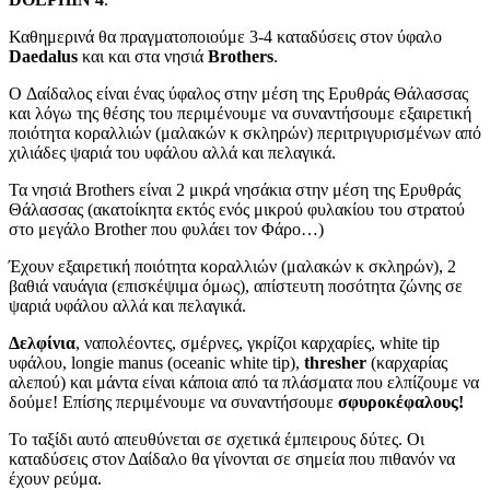
Καθημερινά θα πραγματοποιούμε 3-4 καταδύσεις στον ύφαλο
Daedalus
και και στα νησιά
Brothers
.
O Δαίδαλος είναι ένας ύφαλος στην μέση της Ερυθράς Θάλασσας
και λόγω της θέσης του περιμένουμε να συναντήσουμε εξαιρετική
ποιότητα κοραλλιών (μαλακών κ σκληρών) περιτριγυρισμένων από
χιλιάδες ψαριά του υφάλου αλλά και πελαγικά.
Τα νησιά Βrothers είναι 2 μικρά νησάκια στην μέση της Ερυθράς
Θάλασσας (ακατοίκητα εκτός ενός μικρού φυλακίου του στρατού
στο μεγάλο Brother που φυλάει τον Φάρο…)
Έχουν εξαιρετική ποιότητα κοραλλιών (μαλακών κ σκληρών), 2
βαθιά ναυάγια (επισκέψιμα όμως), απίστευτη ποσότητα ζώνης σε
ψαριά υφάλου αλλά και πελαγικά.
Δελφίνια
, ναπολέοντες, σμέρνες, γκρίζοι καρχαρίες, white tip
υφάλου, longie manus (oceanic white tip),
thresher
(καρχαρίας
αλεπού) και μάντα είναι κάποια από τα πλάσματα που ελπίζουμε να
δούμε! Επίσης περιμένουμε να συναντήσουμε
σφυροκέφαλους!
Το ταξίδι αυτό απευθύνεται σε σχετικά έμπειρους δύτες. Οι
καταδύσεις στον Δαίδαλο θα γίνονται σε σημεία που πιθανόν να
έχουν ρεύμα.