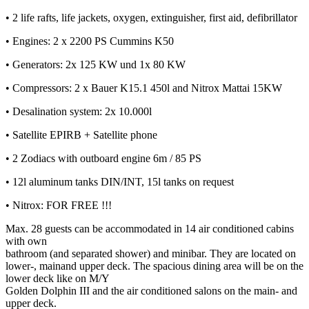
• 2 life rafts, life jackets, oxygen, extinguisher, first aid, defibrillator
• Engines: 2 x 2200 PS Cummins K50
• Generators: 2x 125 KW und 1x 80 KW
• Compressors: 2 x Bauer K15.1 450l and Nitrox Mattai 15KW
• Desalination system: 2x 10.000l
• Satellite EPIRB + Satellite phone
• 2 Zodiacs with outboard engine 6m / 85 PS
• 12l aluminum tanks DIN/INT, 15l tanks on request
• Nitrox: FOR FREE !!!
Max. 28 guests can be accommodated in 14 air conditioned cabins
with own
bathroom (and separated shower) and minibar. They are located on
lower-, mainand upper deck. The spacious dining area will be on the
lower deck like on M/Y
Golden Dolphin III and the air conditioned salons on the main- and
upper deck.